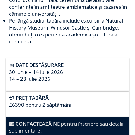
conferințe în amfiteatre emblematice și cazarea în
căminele universității.
Pe lângă studiu, tabăra include excursii la Natural
History Museum, Windsor Castle și Cambridge,
oferindu-ți o experiență academică și culturală
completă..
📅
DATE DESFĂȘURARE
30 iunie – 14 iulie 2026
14 – 28 iulie 2026
💳
PREȚ TABĂRĂ
£6390 pentru 2 săptămâni
📧 CONTACTEAZĂ-NE
pentru înscriere sau detalii
suplimentare.