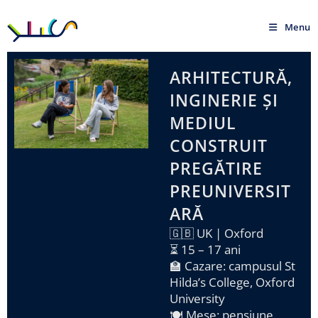
Menu
ARHITECTURĂ,
INGINERIE ȘI
MEDIUL
CONSTRUIT
PREGĂTIRE
PREUNIVERSIT
ARĂ
🇬🇧 UK | Oxford
⏳ 15 – 17 ani
🏫 Cazare: campusul St
Hilda’s College, Oxford
University
🍽️ Mese: pensiune