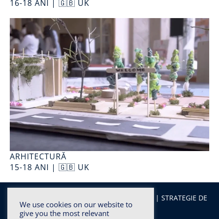
16-18 ANI | 🇬🇧 UK
ARHITECTURĂ
15-18 ANI | 🇬🇧 UK
Facebook
|
Instagram
|
LinkedIn
|
YouTube
|
STRATEGIE DE
We use cookies on our website to
CARIERĂ
|
TABERE
|
LICEE
give you the most relevant