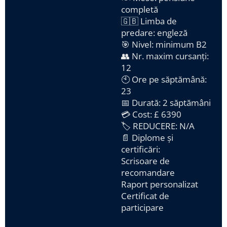
completă
🇬🇧 Limba de
predare: engleză
🎯 Nivel: minimum B2
👥 Nr. maxim cursanți:
12
🕙 Ore pe săptămână:
23
📅 Durată: 2 săptămâni
💳 Cost: £ 6390
🏷️
REDUCERE: N/A
📄 Diplome și
certificări:
Scrisoare de
recomandare
Raport personalizat
Certificat de
participare