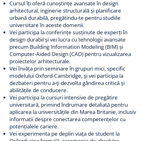
Cursul îți oferă cunoștințe avansate în design
arhitectural, inginerie structurală și planificare
urbană durabilă, pregătindu-te pentru studiile
universitare în aceste domenii.
Vei participa la conferințe susținute de experți în
design durabil și vei lucra cu tehnologii avansate
precum Building Information Modeling (BIM) și
Computer-Aided Design (CAD) pentru vizualizarea
proiectelor arhitecturale.
Vei învăța prin seminare în grupuri mici, specific
modelului Oxford-Cambridge, și vei participa la
dezbateri pentru a-ți dezvolta gândirea critică și
abilitățile de conducere.
Vei participa la cursuri intensive de pregătire
universitară, primind îndrumare detaliată pentru
aplicarea la universitățile din Marea Britanie, inclusiv
informații despre conectarea competențelor cu
potențialele cariere.
Vei experimenta pe deplin viața de student la
Oxford: cina formală, ceremonia de absolvire,