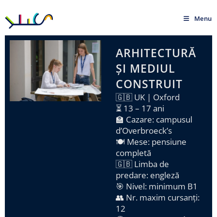
Menu
ARHITECTURĂ
ȘI MEDIUL
CONSTRUIT
🇬🇧 UK | Oxford
⏳ 13 – 17 ani
🏫 Cazare: campusul
d’Overbroeck’s
🍽️ Mese: pensiune
completă
🇬🇧 Limba de
predare: engleză
🎯 Nivel: minimum B1
👥 Nr. maxim cursanți:
12