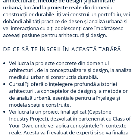
arhitecturale
,
metode de design
și
planificare
urbană
, lucrând la
proiecte reale
din domeniul
construcțiilor durabile. Îți vei construi un portofoliu, vei
dobândi abilități practice de desen și analiză urbană și
vei interacționa cu alți adolescenți care împărtășesc
aceeași pasiune pentru arhitectură și design.
DE CE SĂ TE ÎNSCRII ÎN ACEASTĂ TABĂRĂ
Vei lucra la proiecte concrete din domeniul
arhitecturii, de la conceptualizare și design, la analiza
mediului urban și construcția durabilă.
Cursul îți oferă o înțelegere profundă a istoriei
arhitecturii, a conceptelor de design și a metodelor
de analiză urbană, esențiale pentru a înțelege și
modela spațiile construite.
Vei lucra la un proiect final aplicat (Capstone
Industry Project), dezvoltat în parteneriat cu Class of
Your Own, unde vei aplica cunoștințele în contexte
reale. Acesta va fi evaluat de experți și se va finaliza