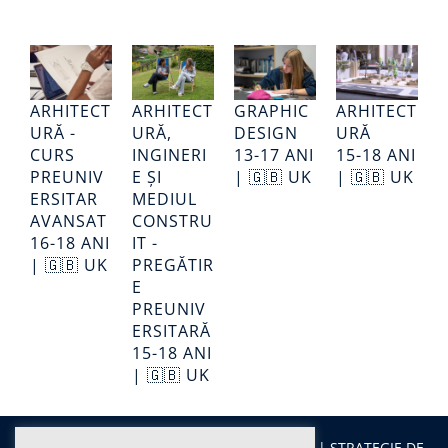
ARHITECT
ARHITECT
GRAPHIC
ARHITECT
URĂ -
URĂ,
DESIGN
URĂ
CURS
INGINERI
13-17 ANI
15-18 ANI
PREUNIV
E ȘI
| 🇬🇧 UK
| 🇬🇧 UK
ERSITAR
MEDIUL
AVANSAT
CONSTRU
16-18 ANI
IT -
| 🇬🇧 UK
PREGĂTIR
E
PREUNIV
ERSITARĂ
15-18 ANI
| 🇬🇧 UK
Facebook
|
Instagram
|
LinkedIn
|
YouTube
|
STRATEGIE DE