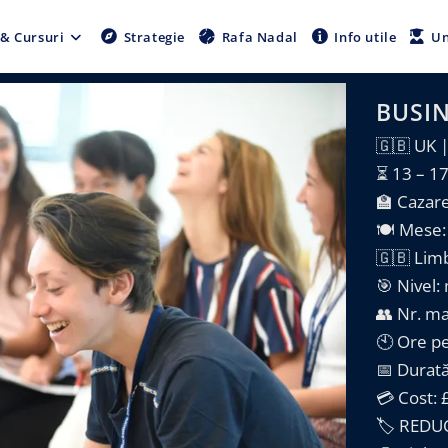
 & Cursuri
Strategie
Rafa Nadal
Info utile
Un
BUSIN
🇬🇧 UK 
⏳ 13 – 17
🏫 Cazar
🍽️ Mese
🇬🇧 Lim
🎯 Nivel
👥 Nr. ma
🕙 Ore p
📅 Durat
💳 Cost: 
🏷️
REDUC