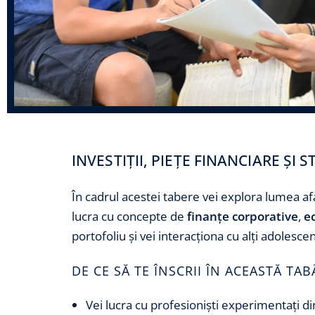
INVESTIȚII, PIEȚE FINANCIARE ȘI 
În cadrul acestei tabere vei explora lumea afa
lucra cu concepte de
finanțe corporative
,
e
portofoliu și vei interacționa cu alți adolesce
DE CE SĂ TE ÎNSCRII ÎN ACEASTĂ TA
Vei lucra cu profesioniști experimentați di