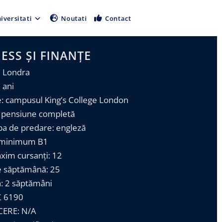
iversitati
Noutati
Contact
ESS ȘI FINANȚE
| Londra
 ani
e: campusul King’s College London
: pensiune completă
ba de predare: engleză
: minimum B1
xim cursanți: 12
e săptămână: 25
ă: 2 săptămâni
£ 6190
ERE: N/A