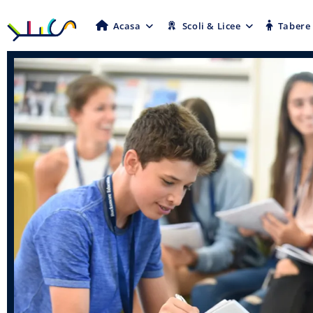
Acasa
Scoli & Licee
Tabere