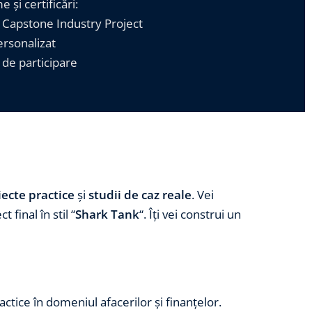
 și certificări:
t Capstone Industry Project
ersonalizat
t de participare
iecte practice
și
studii de caz reale
. Vei
 final în stil “
Shark Tank
“. Îți vei construi un
ctice în domeniul afacerilor și finanțelor.