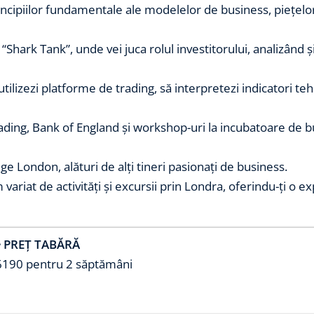
incipiilor fundamentale ale modelelor de business, piețelor 
il “Shark Tank”, unde vei juca rolul investitorului, analizân
ilizezi platforme de trading, să interpretezi indicatori tehni
ading, Bank of England și workshop-uri la incubatoare de 
ege London, alături de alți tineri pasionați de business.
variat de activități și excursii prin Londra, oferindu-ți o e

PREȚ TABĂRĂ
6190 pentru 2 săptămâni