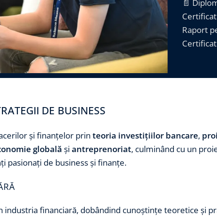
📄 Diplome
Certifica
Raport p
Certifica
STRATEGII DE BUSINESS
cerilor și finanțelor prin
teoria investițiilor bancare
,
pro
conomie globală
și
antreprenoriat
, culminând cu un proiect
nți pasionați de business și finanțe.
BĂRĂ
n industria financiară, dobândind cunoștințe teoretice și pra