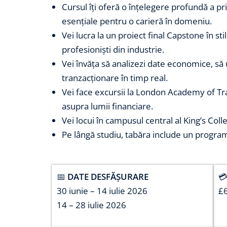
Cursul îți oferă o înțelegere profundă a pr
esențiale pentru o carieră în domeniu.
Vei lucra la un proiect final Capstone în st
profesioniști din industrie.
Vei învăța să analizezi date economice, să ut
tranzacționare în timp real.
Vei face excursii la London Academy of Tr
asupra lumii financiare.
Vei locui în campusul central al King’s Coll
Pe lângă studiu, tabăra include un program 
📅
DATE DESFĂȘURARE

30 iunie – 14 iulie 2026
£
14 – 28 iulie 2026